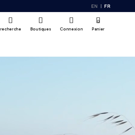
EN
FR
GL
AN
IS
Ç
H
AI
0
S
recherche
Boutiques
Connexion
Panier