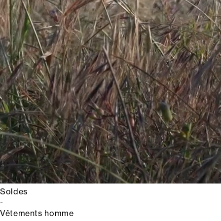
Soldes
-
Vêtements homme