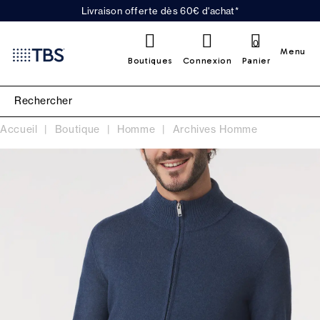
Livraison offerte dès 60€ d'achat*
0
Menu
Boutiques
Connexion
Panier
Accueil
Boutique
Homme
Archives Homme