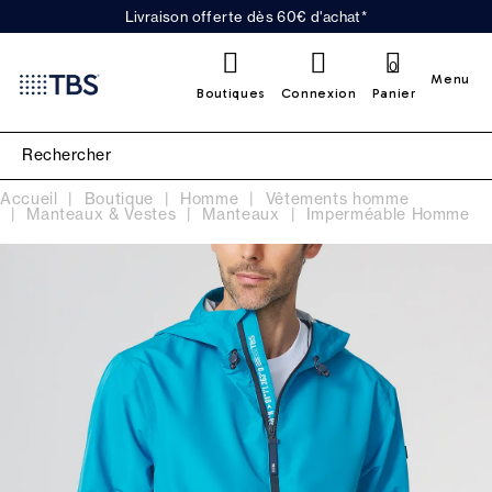
Livraison offerte dès 60€ d'achat*
0
Menu
Boutiques
Connexion
Panier
Accueil
Boutique
Homme
Vêtements homme
Manteaux & Vestes
Manteaux
Imperméable Homme