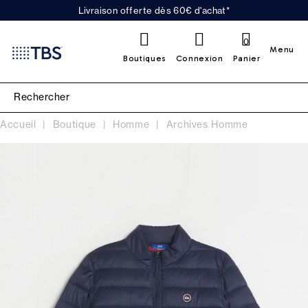
Livraison offerte dès 60€ d'achat*
0
Menu
Boutiques
Connexion
Panier
Accueil
Boutique
Homme
Archives Homme