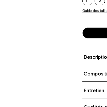
S
M
Guide des taill
Descripti
Composit
Entretien