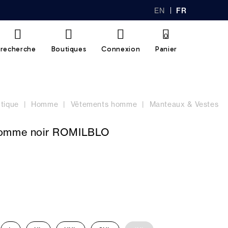
EN
FR
GL
AN
IS
Ç
H
AI
0
S
recherche
Boutiques
Connexion
Panier
tique
Homme
Vêtements homme
Manteaux & Vestes
homme noir ROMILBLO