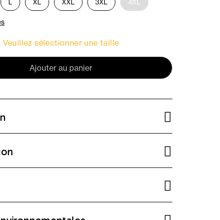
L
XL
XXL
3XL
4XL
es
Veuillez sélectionner une taille
Ajouter au panier
on
ion