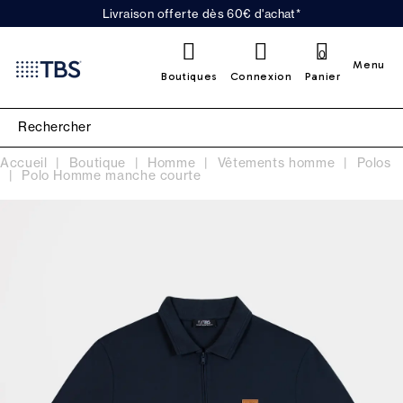
Livraison offerte dès 60€ d'achat*
0
Menu
Boutiques
Connexion
Panier
Accueil
Boutique
Homme
Vêtements homme
Polos
Polo Homme manche courte