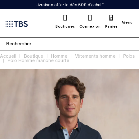
Livraison offerte dès 60€ d'achat*
0
Menu
Boutiques
Connexion
Panier
Accueil
Boutique
Homme
Vêtements homme
Polos
Polo Homme manche courte