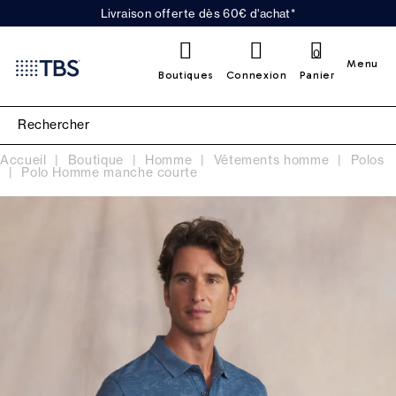
Livraison offerte dès 60€ d'achat*
0
Menu
Boutiques
Connexion
Panier
Accueil
Boutique
Homme
Vêtements homme
Polos
Polo Homme manche courte