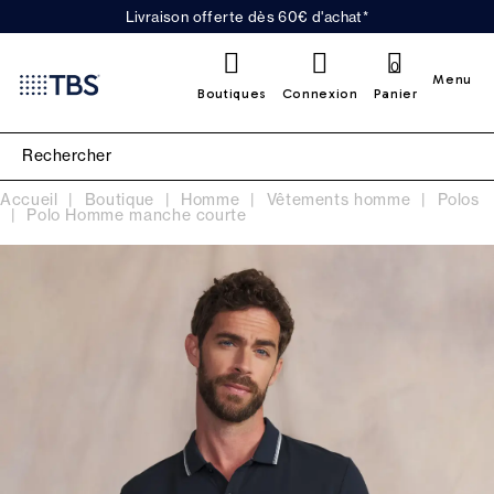
Livraison offerte dès 60€ d'achat*
0
Menu
Boutiques
Connexion
Panier
Accueil
Boutique
Homme
Vêtements homme
Polos
Polo Homme manche courte