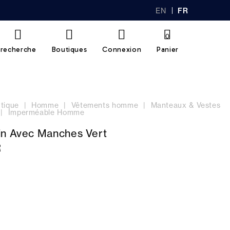
EN
FR
GL
AN
IS
Ç
H
AI
0
S
recherche
Boutiques
Connexion
Panier
tique
Homme
Vêtements homme
Manteaux & Vestes
Imperméable Homme
in Avec Manches Vert
R