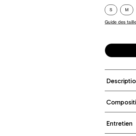
S
M
Guide des taill
Descripti
Composit
Entretien