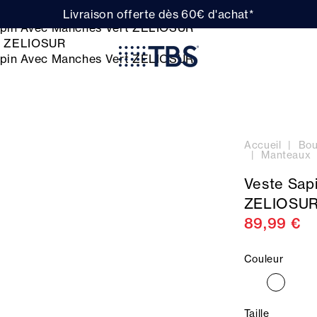
Livraison offerte dès 60€ d'achat*
Accueil
Bou
Manteaux
Veste Sap
ZELIOSU
89,99 €
Couleur
Taille