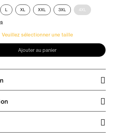
L
XL
XXL
3XL
4XL
es
Veuillez sélectionner une taille
Ajouter au panier
on
ion