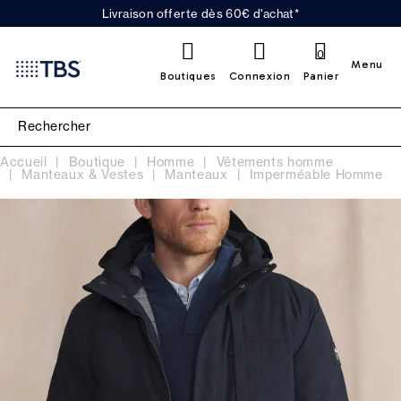
Livraison offerte dès 60€ d'achat*
0
Menu
Boutiques
Connexion
Panier
Accueil
Boutique
Homme
Vêtements homme
Manteaux & Vestes
Manteaux
Imperméable Homme