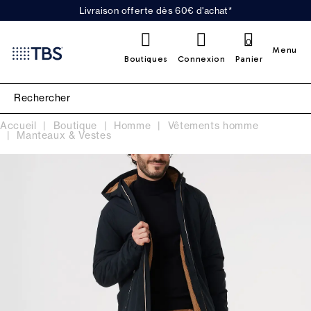
Livraison offerte dès 60€ d'achat*
0
Menu
Boutiques
Connexion
Panier
Accueil
Boutique
Homme
Vêtements homme
Manteaux & Vestes