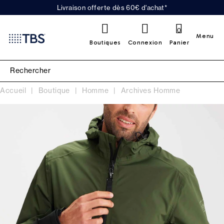
Livraison offerte dès 60€ d'achat*
0
Menu
Boutiques
Connexion
Panier
Accueil
Boutique
Homme
Archives Homme