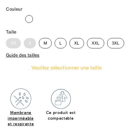
Couleur
Taille
XS
S
M
L
XL
XXL
3XL
Guide des tailles
Veuillez sélectionner une taille
Membrane
Ce produit est
imperméable
compactable
et respirante