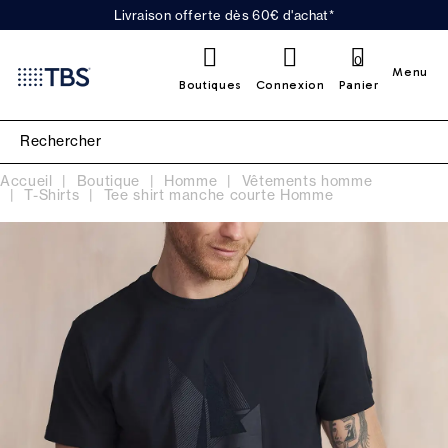
Livraison offerte dès 60€ d'achat*
0
Menu
Boutiques
Connexion
Panier
Accueil
Boutique
Homme
Vêtements homme
T-Shirts
Tee shirt manche courte Homme