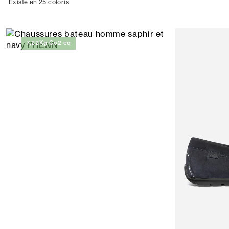
Existe en 25 coloris
7,22Kg Co2 eq