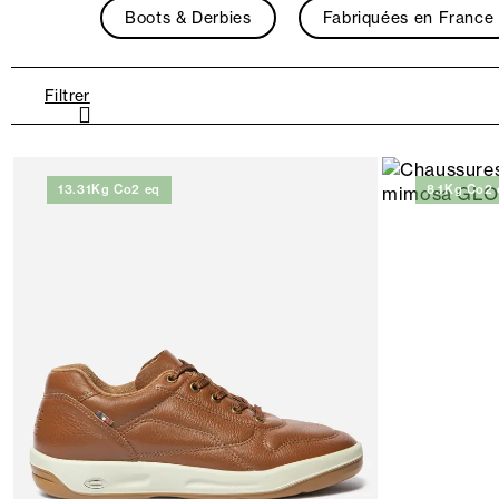
Boots & Derbies
Fabriquées en France
Filtrer
13.31Kg Co2 eq
8.1Kg Co2 