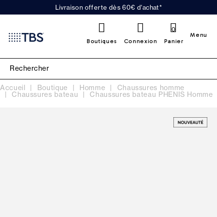
Livraison offerte dès 60€ d'achat*
0
Menu
Boutiques
Connexion
Panier
Accueil
Boutique
Homme
Chaussures homme
Chaussures bateau
Chaussures bateau PHENIS Homme