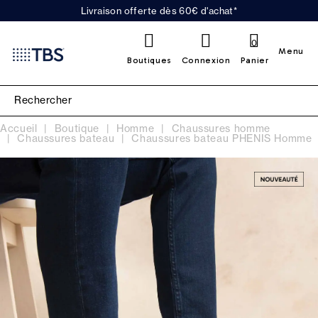
Livraison offerte dès 60€ d'achat*
0
Menu
Boutiques
Connexion
Panier
Accueil
Boutique
Homme
Chaussures homme
Chaussures bateau
Chaussures bateau PHENIS Homme