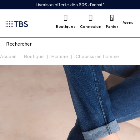
Livraison offerte dès 60€ d'achat*
0
Menu
Boutiques
Connexion
Panier
Accueil
Boutique
Homme
Chaussures homme