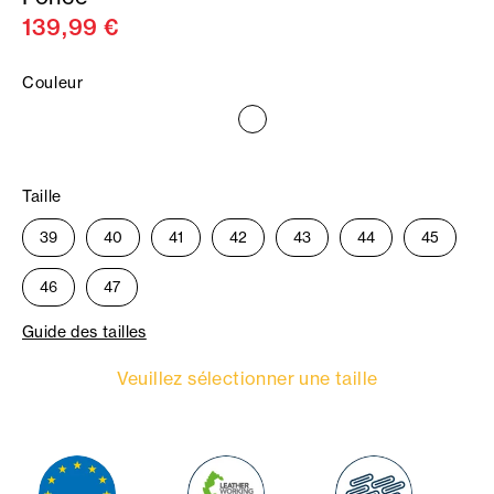
139,99 €
Couleur
Taille
39
40
41
42
43
44
45
46
47
Guide des tailles
Veuillez sélectionner une taille