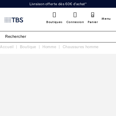
Livraison offerte dès 60€ d'achat*
0
Menu
Boutiques
Connexion
Panier
Accueil
Boutique
Homme
Chaussures homme