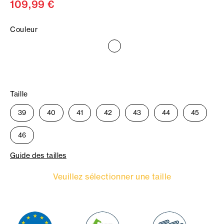
109,99 €
Couleur
Taille
39
40
41
42
43
44
45
46
Guide des tailles
Veuillez sélectionner une taille