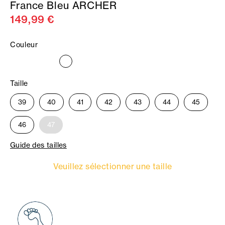
France Bleu ARCHER
149,99 €
Couleur
Taille
39
40
41
42
43
44
45
46
47
Guide des tailles
Veuillez sélectionner une taille