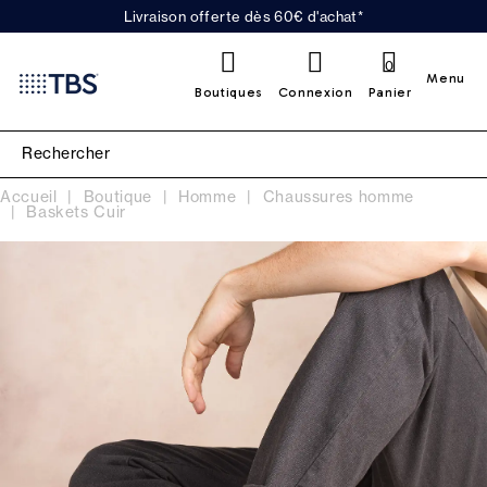
Livraison offerte dès 60€ d'achat*
0
Menu
Boutiques
Connexion
Panier
Accueil
Boutique
Homme
Chaussures homme
Baskets Cuir