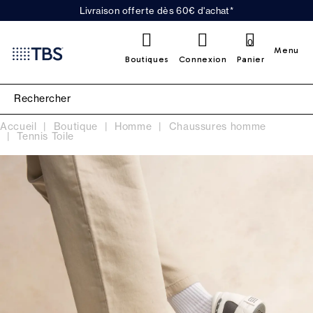
Livraison offerte dès 60€ d'achat*
0
Menu
Boutiques
Connexion
Panier
Accueil
Boutique
Homme
Chaussures homme
Tennis Toile