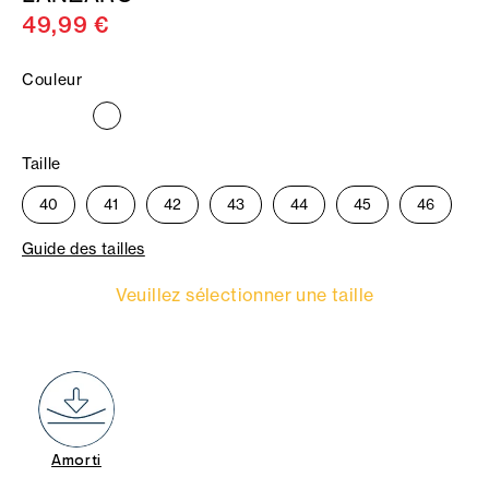
49,99 €
Couleur
Taille
40
41
42
43
44
45
46
Guide des tailles
Veuillez sélectionner une taille
Amorti