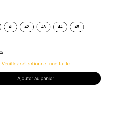
41
42
43
44
45
es
Veuillez sélectionner une taille
Ajouter au panier