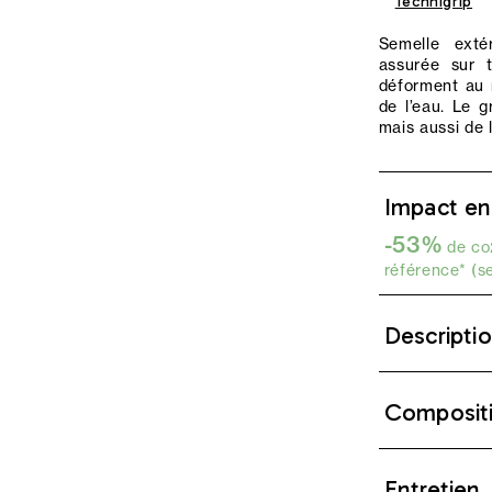
Technigrip
Semelle exté
assurée sur 
déforment au 
de l’eau. Le g
mais aussi de 
Impact en
-53%
de co2
référence* (s
Descripti
Composit
Entretien