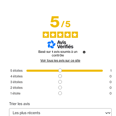
5
/
5
Basé sur
1
avis soumis à un
contrôle
Voir tous les avis sur ce site
5
étoiles
1
4
étoiles
0
3
étoiles
0
2
étoiles
0
1
étoile
0
Trier les avis