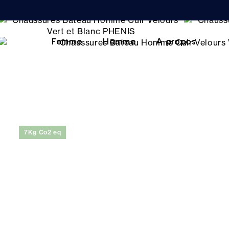
Femme
Homme
A propos
7Kg Co2 eq