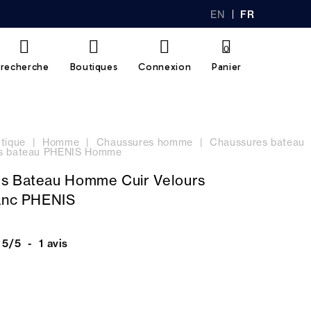
EN
FR
GL
AN
IS
Ç
H
AI
0
S
recherche
Boutiques
Connexion
Panier
tique
Homme
Chaussures homme
Chaussures bateau
s bateau PHENIS Homme
s Bateau Homme Cuir Velours
lanc PHENIS
5
/
5
-
1
avis