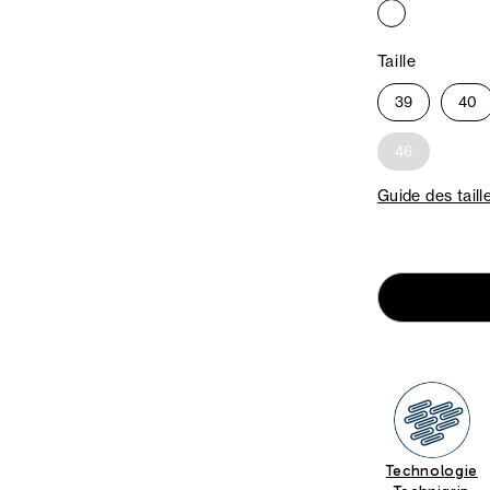
Taille
39
40
46
Guide des taill
Technologie