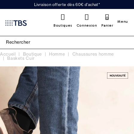
Livraison offerte dès 60€ d'achat*
0
Menu
Boutiques
Connexion
Panier
Accueil
Boutique
Homme
Chaussures homme
Baskets Cuir