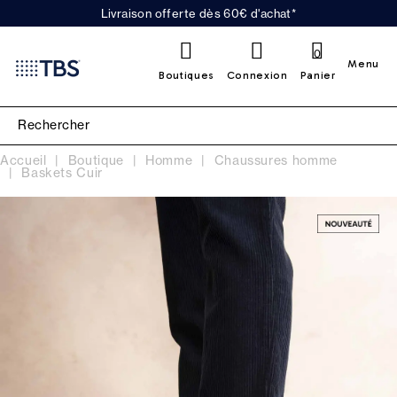
Livraison offerte dès 60€ d'achat*
0
Menu
Boutiques
Connexion
Panier
Accueil
Boutique
Homme
Chaussures homme
Baskets Cuir