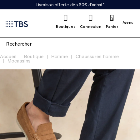
Livraison offerte dès 60€ d'achat*
0
Menu
Boutiques
Connexion
Panier
Accueil
Boutique
Homme
Chaussures homme
Mocassins