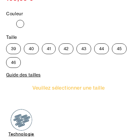
Couleur
Taille
39
40
41
42
43
44
45
46
Guide des tailles
Veuillez sélectionner une taille
Technologie