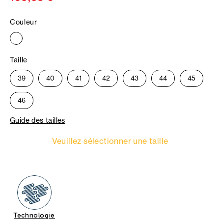
Couleur
Taille
39
40
41
42
43
44
45
46
Guide des tailles
Veuillez sélectionner une taille
Technologie