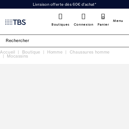
Livraison offerte dès 60€ d'achat*
0
Menu
Boutiques
Connexion
Panier
Accueil
Boutique
Homme
Chaussures homme
Mocassins