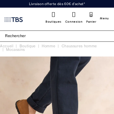
Livraison offerte dès 60€ d'achat*
0
Menu
Boutiques
Connexion
Panier
Accueil
Boutique
Homme
Chaussures homme
Mocassins