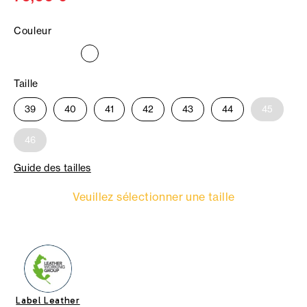
Couleur
Taille
39
40
41
42
43
44
45
46
Guide des tailles
Veuillez sélectionner une taille
Label Leather