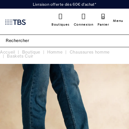
Livraison offerte dès 60€ d'achat*
0
Menu
Boutiques
Connexion
Panier
Accueil
Boutique
Homme
Chaussures homme
Baskets Cuir