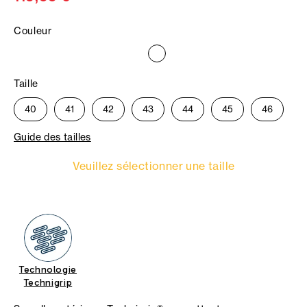
Couleur
Taille
40
41
42
43
44
45
46
Guide des tailles
Veuillez sélectionner une taille
Technologie
Technigrip