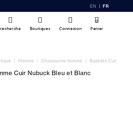
EN
FR
GL
AN
IS
Ç
H
AI
0
S
recherche
Boutiques
Connexion
Panier
tique
Homme
Chaussures homme
Baskets Cuir
mme Cuir Nubuck Bleu et Blanc