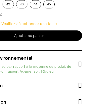
42
43
44
45
es
Veuillez sélectionner une taille
Ajouter au panier
vironnemental
 eq par rapport à la moyenne du produit de
elon
rapport Ademe
) soit 15kg eq.
on
ion