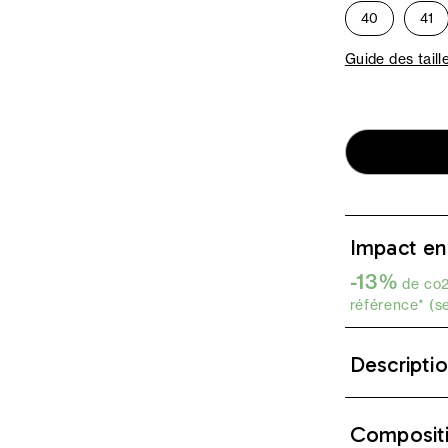
40
41
Guide des taill
Impact en
-13%
de co2
référence* (s
Descripti
Composit