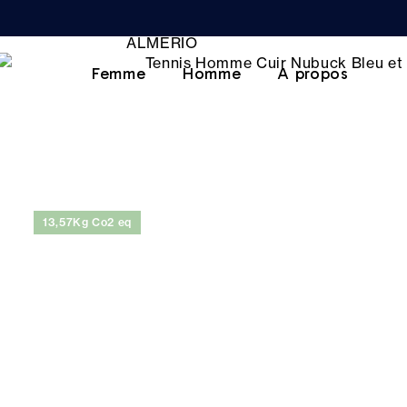
Femme
Homme
A propos
13,57Kg Co2 eq