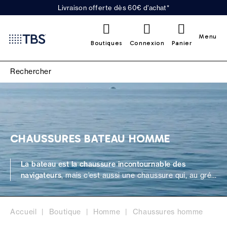
Livraison offerte dès 60€ d'achat*
0
Menu
Boutiques
Connexion
Panier
CHAUSSURES BATEAU HOMME
La bateau est la chaussure incontournable des
navigateurs
, mais c’est aussi une chaussure qui, au gré
des tendances et des innovations, s’est progressivement
imposée dans l’univers casual et urbain chic. Très
confortable, elle se porte au quotidien surtout en bord
Accueil
Boutique
Homme
Chaussures homme
de mer pour un look nautique et classe.