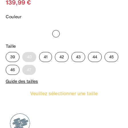
139,99 €
Couleur
Taille
39
40
41
42
43
44
45
46
47
Guide des tailles
Veuillez sélectionner une taille