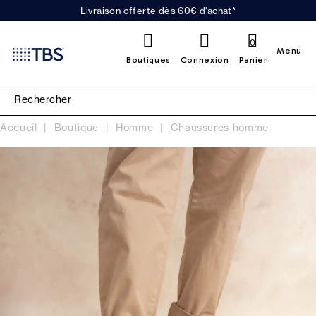
Livraison offerte dès 60€ d'achat*
0
Menu
Boutiques
Connexion
Panier
Accueil
Boutique
Homme
Chaussures homme