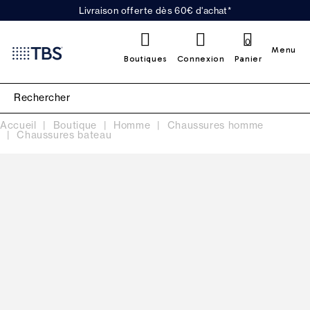
Livraison offerte dès 60€ d'achat*
0
Menu
Boutiques
Connexion
Panier
Accueil
Boutique
Homme
Chaussures homme
Chaussures bateau