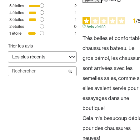
5
étoiles
2
4
étoiles
1
1
3
étoiles
1
/
2
étoiles
0
Avis vérifié
1
étoile
1
Très belles et confortabl
Trier les avis
chaussures bateau. Le 
gros bémol, les chaussur
sont arrivées avec les 
semelles sales, comme si
elles avaient servie pour 
essayages dans une 
boutique! 

Cela m'a beaucoup déplu
pour des chaussures 
neuves!