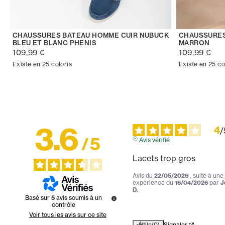
CHAUSSURES BATEAU HOMME CUIR NUBUCK
CHAUSSURES
BLEU ET BLANC PHENIS
MARRON
109,99 €
109,99 €
Existe en 25 coloris
Existe en 25 co
3.6
4
/
/
5
Avis vérifié
Lacets trop gros
Avis du
22/05/2026
, suite à une
expérience du
16/04/2026
par
J
D.
Basé sur
5
avis soumis à un
contrôle
Voir tous les avis sur ce site
Utile
(0)
Signaler