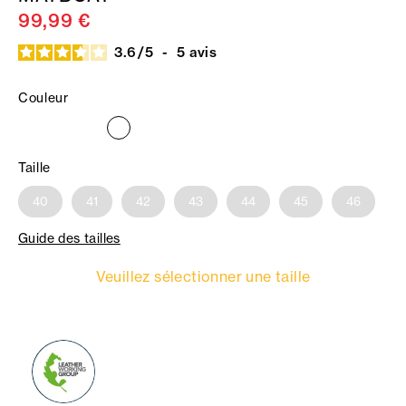
99,99 €
3.6
/
5
-
5
avis
Couleur
Taille
40
41
42
43
44
45
46
Guide des tailles
Veuillez sélectionner une taille