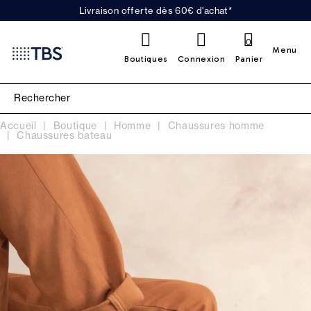
Livraison offerte dès 60€ d'achat*
0
Menu
Boutiques
Connexion
Panier
Accueil
Boutique
Homme
Chaussures homme
Chaussures bateau