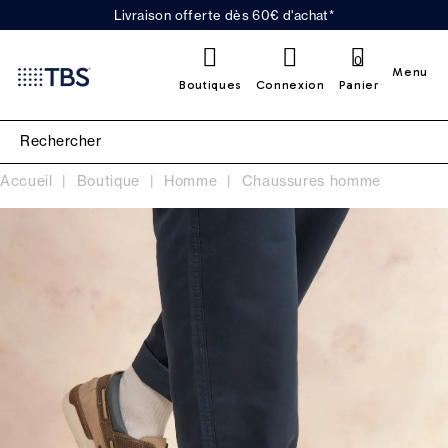
Livraison offerte dès 60€ d'achat*
0
Menu
Boutiques
Connexion
Panier
Accueil
Boutique
Homme
Chaussures homme