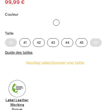
99,99 €
Couleur
Taille
40
41
42
43
44
45
46
Guide des tailles
Veuillez sélectionner une taille
Label Leather
Working
Group