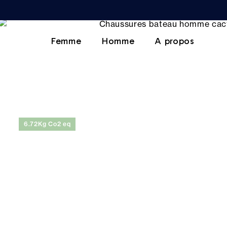
Femme
Homme
A propos
6.72Kg Co2 eq