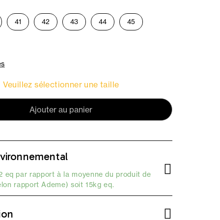
41
42
43
44
45
es
Veuillez sélectionner une taille
Ajouter au panier
vironnemental
 eq par rapport à la moyenne du produit de
elon
rapport Ademe
) soit 15kg eq.
ion