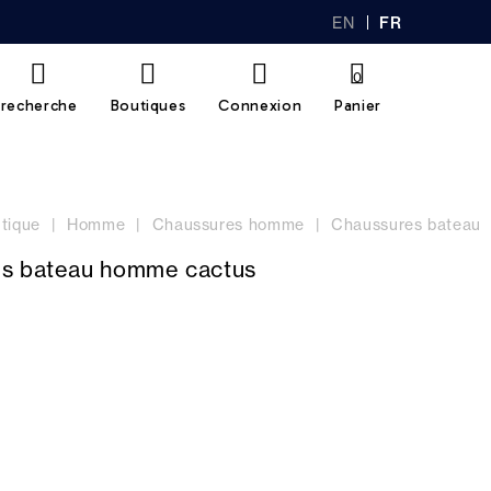
EN
FR
GL
AN
IS
Ç
H
AI
0
S
recherche
Boutiques
Connexion
Panier
tique
Homme
Chaussures homme
Chaussures bateau
s bateau homme cactus