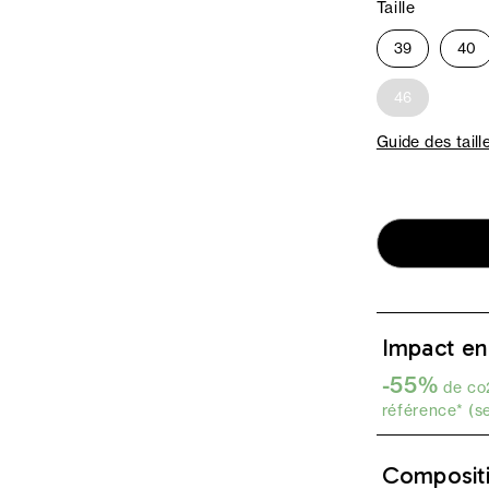
Taille
39
40
46
Guide des taill
Impact en
-55%
de co2
référence* (s
Composit