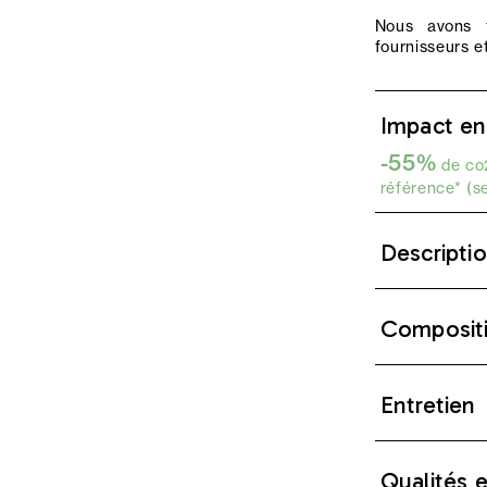
Nous avons f
fournisseurs et
Impact en
-55%
de co2
référence* (s
Descripti
Composit
Entretien
Qualités 