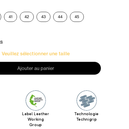
41
42
43
44
45
es
Veuillez sélectionner une taille
Ajouter au panier
Label Leather
Technologie
Working
Technigrip
Group