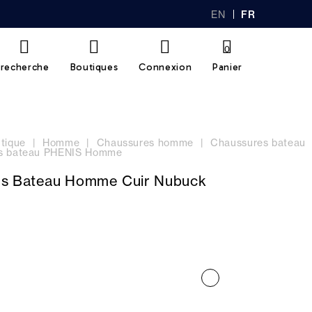
EN
FR
GL
AN
IS
Ç
H
AI
0
S
recherche
Boutiques
Connexion
Panier
tique
Homme
Chaussures homme
Chaussures bateau
s bateau PHENIS Homme
s Bateau Homme Cuir Nubuck