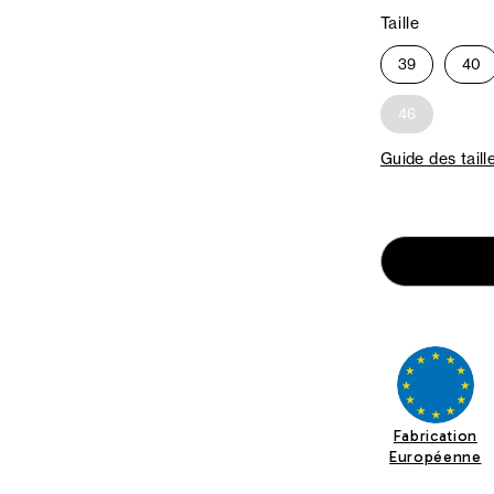
Taille
39
40
46
Guide des taill
Fabrication
Européenne