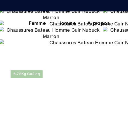
Femme
Homme
A propos
6.72Kg Co2 eq