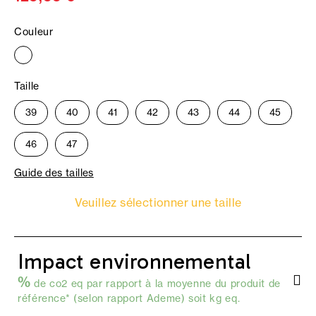
Couleur
Taille
39
40
41
42
43
44
45
46
47
Guide des tailles
Veuillez sélectionner une taille
Impact environnemental
%
de co2 eq par rapport à la moyenne du produit de
référence* (selon
rapport Ademe
) soit kg eq.