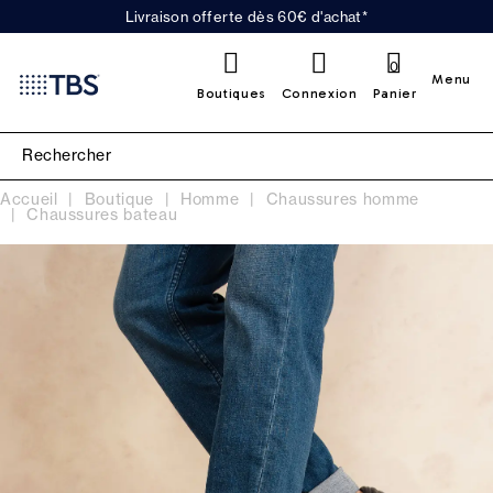
Livraison offerte dès 60€ d'achat*
0
Menu
Boutiques
Connexion
Panier
Accueil
Boutique
Homme
Chaussures homme
Chaussures bateau