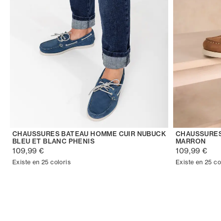
CHAUSSURES BATEAU HOMME CUIR NUBUCK
CHAUSSURES
BLEU ET BLANC PHENIS
MARRON
109,99 €
109,99 €
Existe en 25 coloris
Existe en 25 co