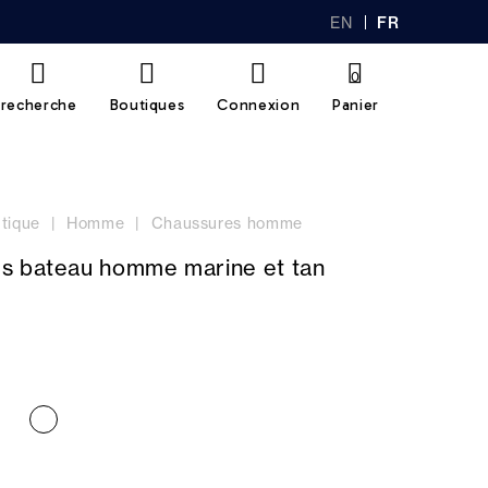
EN
FR
GL
AN
IS
Ç
H
AI
0
S
recherche
Boutiques
Connexion
Panier
tique
Homme
Chaussures homme
s bateau homme marine et tan