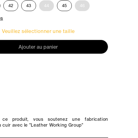
42
43
44
45
46
es
Veuillez sélectionner une taille
Ajouter au panier
ce produit, vous soutenez une fabrication
 cuir avec le "
Leather Working Group
"