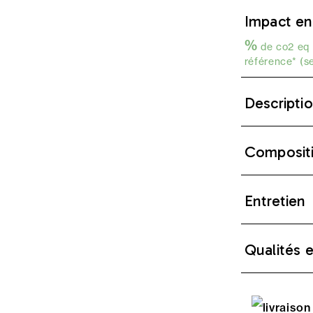
Impact en
%
de co2 eq 
référence* (s
Descripti
Composit
Entretien
Qualités 