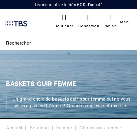
Livraison offerte dès 60€ d'achat*
0
Menu
Boutiques
Connexion
Panier
BASKETS CUIR FEMME
Un grand choix de
baskets cuir pour femme
qui ne vous
laissera pas indifférente ! Grande souplesse et excellent
confort, une ligne de chaussures qui s'adapte à votre
pied sans effort. Succombez à notre gamme de tennis
en cuir de
marche sportive Made in France
qui
Accueil
Boutique
Femme
Chaussures femme
deviendront vos meilleures alliées lors d'une sortie en