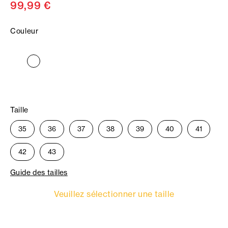
99,99 €
Couleur
Taille
35
36
37
38
39
40
41
42
43
Guide des tailles
Veuillez sélectionner une taille