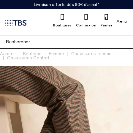
Livraison offerte dès 60€ d'achat*
0
Menu
Boutiques
Connexion
Panier
Accueil
Boutique
Femme
Chaussures femme
Chaussures Confort