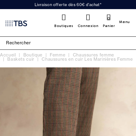
Livraison offerte dès 60€ d'achat*
0
Menu
Boutiques
Connexion
Panier
Accueil
Boutique
Femme
Chaussures femme
Baskets cuir
Chaussures en cuir Les Marinières Femme