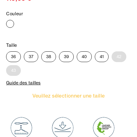
Couleur
Taille
36
37
38
39
40
41
42
43
Guide des tailles
Veuillez sélectionner une taille