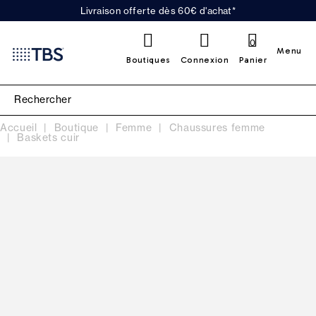
Livraison offerte dès 60€ d'achat*
0
Menu
Boutiques
Connexion
Panier
Accueil
Boutique
Femme
Chaussures femme
Baskets cuir