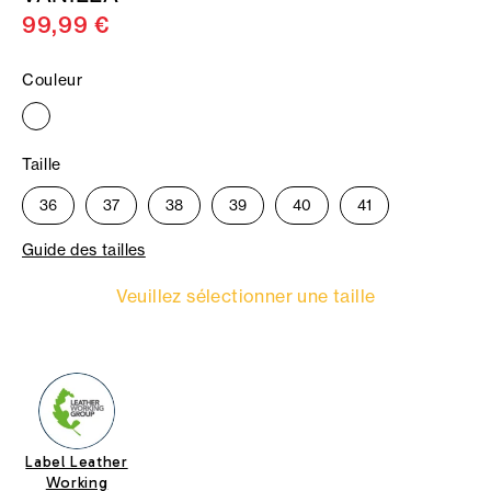
99,99 €
Couleur
Taille
36
37
38
39
40
41
Guide des tailles
Veuillez sélectionner une taille
Label Leather
Working