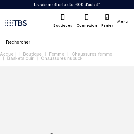
Livraison offerte dès 60€ d'achat*
0
Menu
Boutiques
Connexion
Panier
Accueil
Boutique
Femme
Chaussures femme
Baskets cuir
Chaussures nubuck