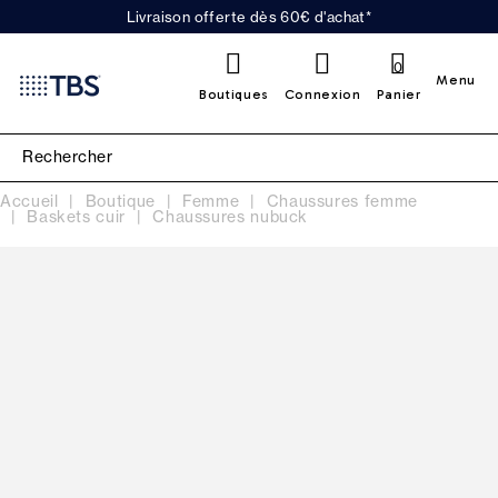
Livraison offerte dès 60€ d'achat*
0
Menu
Boutiques
Connexion
Panier
Accueil
Boutique
Femme
Chaussures femme
Baskets cuir
Chaussures nubuck