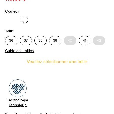
Couleur
Taille
36
37
38
39
40
41
42
Guide des tailles
Veuillez sélectionner une taille
Technologie
Technigrip