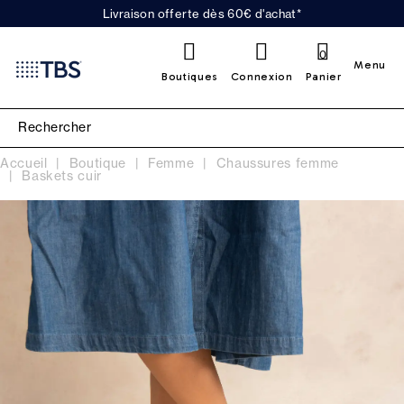
Livraison offerte dès 60€ d'achat*
0
Menu
Boutiques
Connexion
Panier
Accueil
Boutique
Femme
Chaussures femme
Baskets cuir