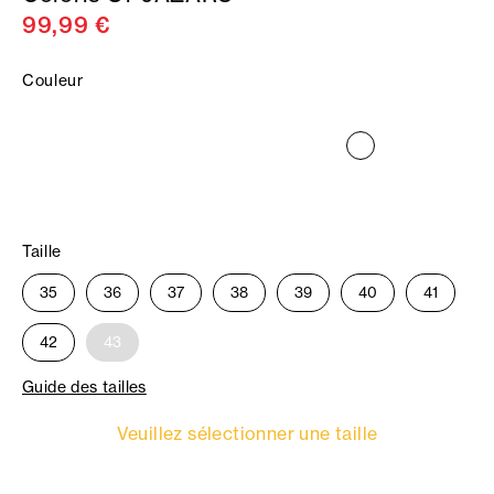
99,99 €
Couleur
Taille
35
36
37
38
39
40
41
42
43
Guide des tailles
Veuillez sélectionner une taille