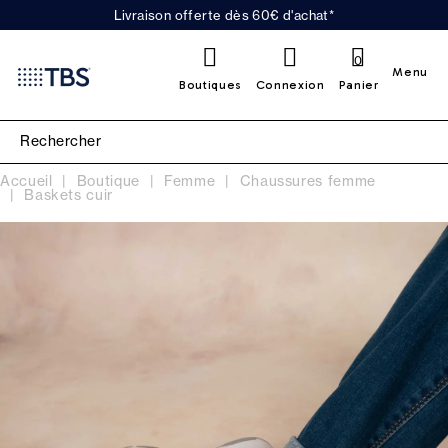
Livraison offerte dès 60€ d'achat*
0
Menu
Boutiques
Connexion
Panier
Accueil
Boutique
Femme
Chaussures femme
Baskets cuir