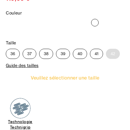
Couleur
Taille
36
37
38
39
40
41
42
Guide des tailles
Veuillez sélectionner une taille
Technologie
Technigrip