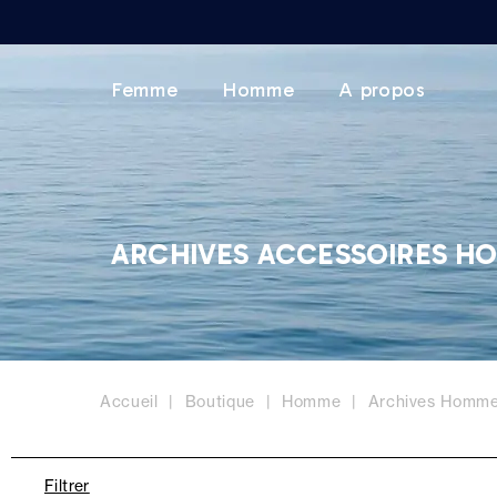
Femme
Homme
A propos
ARCHIVES ACCESSOIRES H
Accueil
Boutique
Homme
Archives Homm
Filtrer