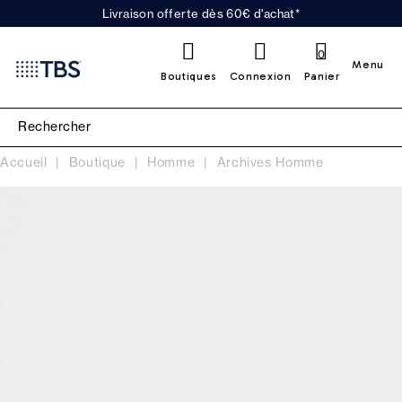
Livraison offerte dès 60€ d'achat*
0
Menu
Boutiques
Connexion
Panier
Accueil
Boutique
Homme
Archives Homme