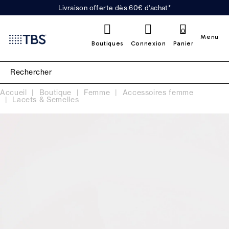
Livraison offerte dès 60€ d'achat*
0
Menu
Boutiques
Connexion
Panier
Accueil
Boutique
Femme
Accessoires femme
Lacets & Semelles