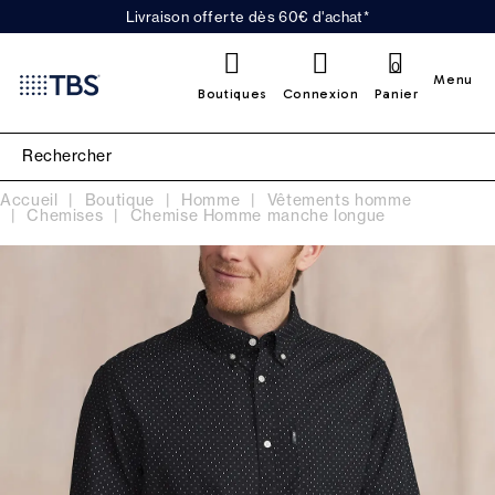
Livraison offerte dès 60€ d'achat*
0
Menu
Boutiques
Connexion
Panier
Accueil
Boutique
Homme
Vêtements homme
Chemises
Chemise Homme manche longue